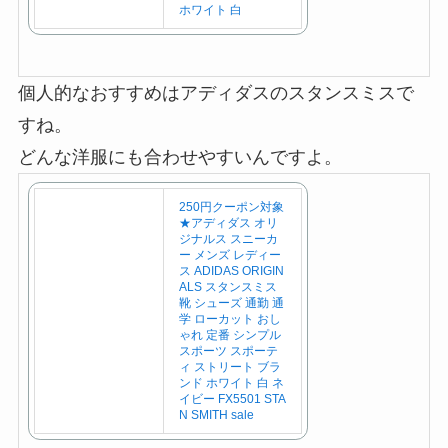
ホワイト 白
個人的なおすすめはアディダスのスタンスミスで
すね。
どんな洋服にも合わせやすいんですよ。
250円クーポン対象
★アディダス オリ
ジナルス スニーカ
ー メンズ レディー
ス ADIDAS ORIGIN
ALS スタンスミス
靴 シューズ 通勤 通
学 ローカット おし
ゃれ 定番 シンプル
スポーツ スポーテ
ィ ストリート ブラ
ンド ホワイト 白 ネ
イビー FX5501 STA
N SMITH sale