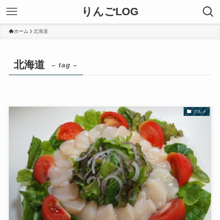
りんごLOG
ホーム
北海道
北海道
– tag –
グルメ